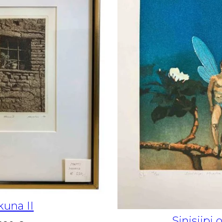
kuna II
Sinisiipi 