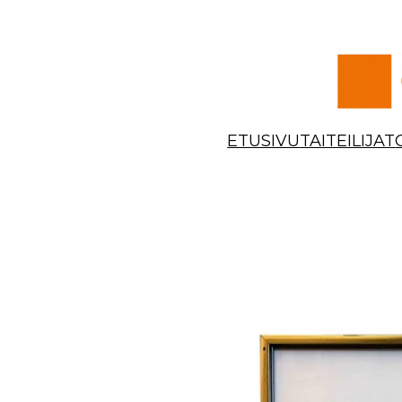
Siirry
sisältöön
ETUSIVU
TAITEILIJAT