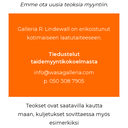
Emme ota uusia teoksia myyntiin.
Galleria R. Lindewall on erikoistunut
kotimaiseen laatutaiteeseen.
Tiedustelut
taidemyyntikokoelmasta
info@wasagalleria.com
p.
050 308 7905
Teokset ovat saatavilla kautta
maan, kuljetukset sovittaessa myös
esimerkiksi