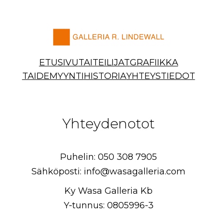
Siirry
sisältöön
ETUSIVU
TAITEILIJAT
GRAFIIKKA
TAIDEMYYNTI
HISTORIA
YHTEYSTIEDOT
Yhteydenotot
Puhelin: 050 308 7905
Sähköposti: info@wasagalleria.com
Ky Wasa Galleria Kb
Y-tunnus: 0805996-3