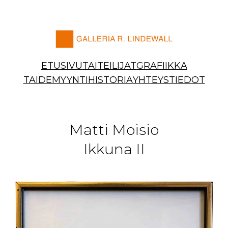
Siirry
sisältöön
ETUSIVU
TAITEILIJAT
GRAFIIKKA
TAIDEMYYNTI
HISTORIA
YHTEYSTIEDOT
Matti Moisio
Ikkuna II