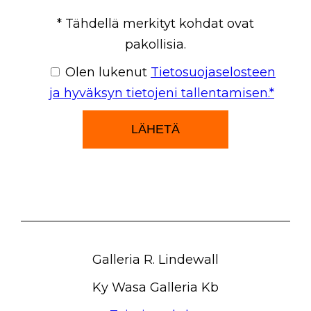
Please
* Tähdellä merkityt kohdat ovat
leave
pakollisia.
this
Olen lukenut
Tietosuojaselosteen
field
ja hyväksyn tietojeni tallentamisen.*
empty.
Galleria R. Lindewall
Ky Wasa Galleria Kb