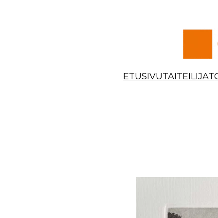
Siirry
sisältöön
ETUSIVU
TAITEILIJAT