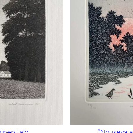
oinen talo
”Nouseva a