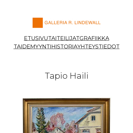
Siirry
sisältöön
ETUSIVU
TAITEILIJAT
GRAFIIKKA
TAIDEMYYNTI
HISTORIA
YHTEYSTIEDOT
Tapio Haili