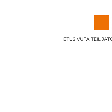
Siirry
sisältöön
ETUSIVU
TAITEILIJAT