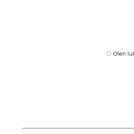
Please
leave
Olen l
this
field
empty.