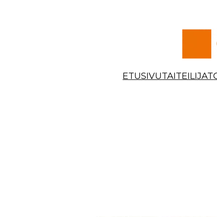
Siirry
sisältöön
ETUSIVU
TAITEILIJAT