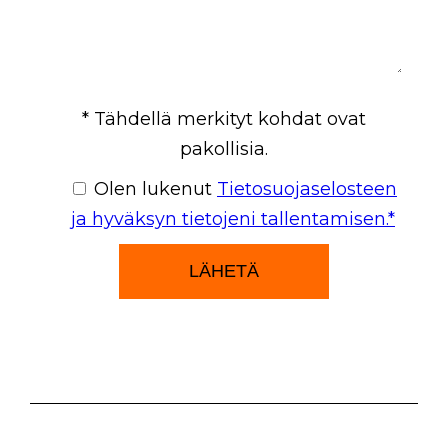
Please
* Tähdellä merkityt kohdat ovat
leave
pakollisia.
this
Olen lukenut
Tietosuojaselosteen
field
ja hyväksyn tietojeni tallentamisen.*
empty.