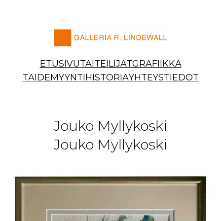
Siirry
sisältöön
ETUSIVU
TAITEILIJAT
GRAFIIKKA
TAIDEMYYNTI
HISTORIA
YHTEYSTIEDOT
Jouko Myllykoski
Jouko Myllykoski