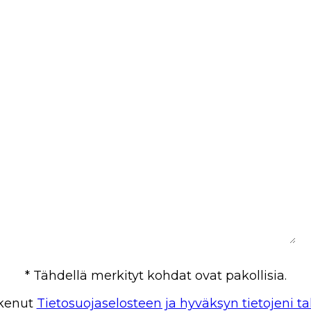
* Tähdellä merkityt kohdat ovat pakollisia.
ukenut
Tietosuojaselosteen ja hyväksyn tietojeni ta