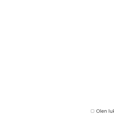
Please
leave
Olen l
this