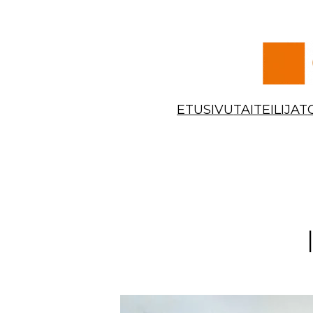
Siirry
sisältöön
ETUSIVU
TAITEILIJAT